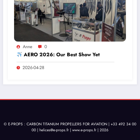
Anne
0
AERO 2026: Our Best Show Yet
2026-04-28
© E-PROPS : CARBON TITANIUM PROPELLERS FOR AVIATION | +33 492 34 00
00 |
helices@e-props.fr
|
www.e-props.fr
| 2026